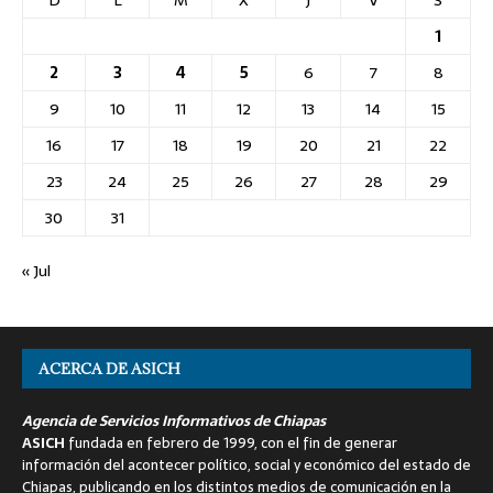
1
2
3
4
5
6
7
8
9
10
11
12
13
14
15
16
17
18
19
20
21
22
23
24
25
26
27
28
29
30
31
« Jul
ACERCA DE ASICH
Agencia de Servicios Informativos de Chiapas
ASICH
fundada en febrero de 1999, con el fin de generar
información del acontecer político, social y económico del estado de
Chiapas, publicando en los distintos medios de comunicación en la