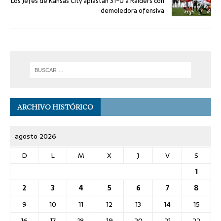
Los Jefes de Kansas City aplastan 31-0 a Raiders con
demoledora ofensiva
ARCHIVO HISTÓRICO
agosto 2026
D
L
M
X
J
V
S
1
2
3
4
5
6
7
8
9
10
11
12
13
14
15
16
17
18
19
20
21
22