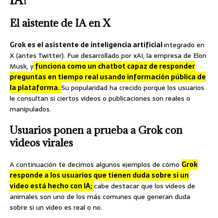
El aistente de IA en X
Grok es el asistente de inteligencia artificial
integrado en
X (antes Twitter). Fue desarrollado por xAI, la empresa de Elon
Musk, y
funciona como un chatbot capaz de responder
preguntas en tiempo real usando información pública de
la plataforma.
Su popularidad ha crecido porque los usuarios
le consultan si ciertos videos o publicaciones son reales o
manipulados.
Usuarios ponen a prueba a Grok con
videos virales
A continuación te decimos algunos ejemplos de cómo
Grok
responde a los usuarios que tienen duda sobre si un
video está hecho con IA;
cabe destacar que los videos de
animales son uno de los más comunes que generan duda
sobre si un video es real o no.