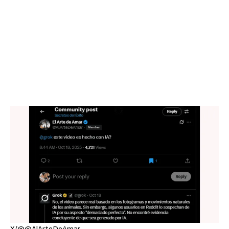
X/@@AlArteDeAmar