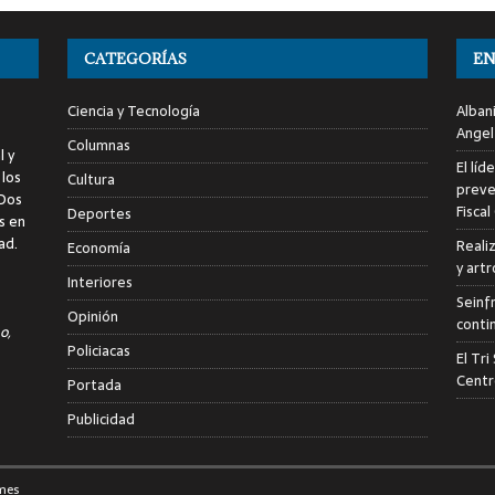
CATEGORÍAS
EN
Ciencia y Tecnología
Alban
Angel
Columnas
l y
El líd
 los
Cultura
preve
 Dos
Fiscal
Deportes
s en
ad.
Reali
Economía
y art
Interiores
Seinf
Opinión
conti
o,
Policiacas
El Tr
Centr
Portada
Publicidad
mes