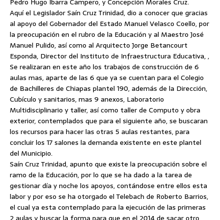
Pedro Hugo Ibarra Campero, y Concepción Morales Cruz.
Aquí el Legislador Saín Cruz Trinidad, dio a conocer que gracias
al apoyo del Gobernador del Estado Manuel Velasco Coello, por
la preocupación en el rubro de la Educación y al Maestro José
Manuel Pulido, así como al Arquitecto Jorge Betancourt
Esponda, Director del Instituto de Infraestructura Educativa, ,
Se realizaran en este año los trabajos de construcción de 6
aulas mas, aparte de las 6 que ya se cuentan para el Colegio
de Bachilleres de Chiapas plantel 190, además de la Dirección,
Cubículo y sanitarios, mas 9 anexos, Laboratorio
Multidisciplinario y taller, así como taller de Computo y obra
exterior, contemplados que para el siguiente año, se buscaran
los recursos para hacer las otras 5 aulas restantes, para
concluir los 17 salones la demanda existente en este plantel
del Municipio.
Saín Cruz Trinidad, apunto que existe la preocupación sobre el
ramo de la Educación, por lo que se ha dado a la tarea de
gestionar día y noche los apoyos, contándose entre ellos esta
labor y por eso se ha otorgado el Telebach de Roberto Barrios,
el cual ya esta contemplado para la ejecución de las primeras
2 aulas y buscar la forma para que en el 2014 de sacar otro