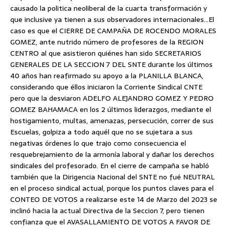
causado la politica neoliberal de la cuarta transformación y
que inclusive ya tienen a sus observadores internacionales…El
caso es que el CIERRE DE CAMPAÑA DE ROCENDO MORALES
GOMEZ, ante nutrido número de profesores de la REGION
CENTRO al que asistieron quiénes han sido SECRETARIOS
GENERALES DE LA SECCION 7 DEL SNTE durante los últimos
40 años han reafirmado su apoyo a la PLANILLA BLANCA,
considerando que éllos iniciaron la Corriente Sindical CNTE
pero que la desviaron ADELFO ALEJANDRO GOMEZ Y PEDRO
GOMEZ BAHAMACA en los 2 últimos liderazgos, mediante el
hostigamiento, multas, amenazas, persecución, correr de sus
Escuelas, golpiza a todo aquél que no se sujetara a sus
negativas órdenes lo que trajo como consecuencia el
resquebrejamiento de la armonía laboral y dañar los derechos
sindicales del profesorado. En el cierre de campaña se habló
también que la Dirigencia Nacional del SNTE no fué NEUTRAL
en el proceso sindical actual, porque los puntos claves para el
CONTEO DE VOTOS a realizarse este 14 de Marzo del 2023 se
inclinó hacia la actual Directiva de la Seccion 7, pero tienen
confianza que el AVASALLAMIENTO DE VOTOS A FAVOR DE