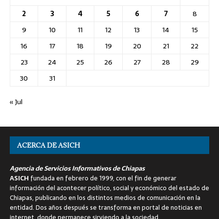
2
3
4
5
6
7
8
9
10
11
12
13
14
15
16
17
18
19
20
21
22
23
24
25
26
27
28
29
30
31
« Jul
ACERCA DE ASICH
Agencia de Servicios Informativos de Chiapas
ASICH
fundada en febrero de 1999, con el fin de generar
información del acontecer político, social y económico del estado de
Chiapas, publicando en los distintos medios de comunicación en la
entidad. Dos años después se transforma en portal de noticias en
internet, donde permanece sirviendo a la sociedad.