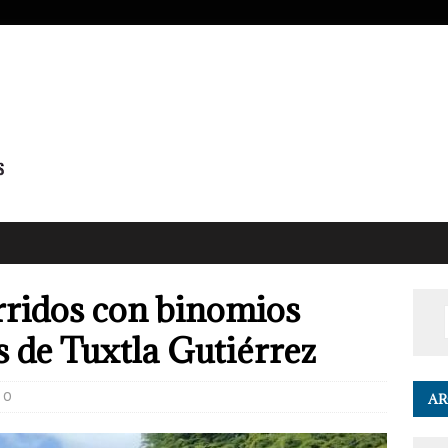
rridos con binomios
s de Tuxtla Gutiérrez
0
AR