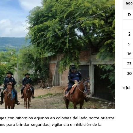
ago
D
2
9
16
23
30
« Jul
ajes con binomios equinos en colonias del lado norte oriente
s para brindar seguridad, vigilancia e inhibición de la