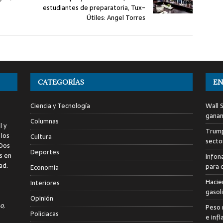
estudiantes de preparatoria, Tux-
Útiles: Angel Torres
CATEGORÍAS
EN
Ciencia y Tecnología
Wall 
ganan
Columnas
l y
Trump
 los
Cultura
sector
 Dos
Deportes
s en
Infon
ad.
para 
Economía
Hacie
Interiores
gasol
Opinión
o,
Peso 
Policiacas
e infl