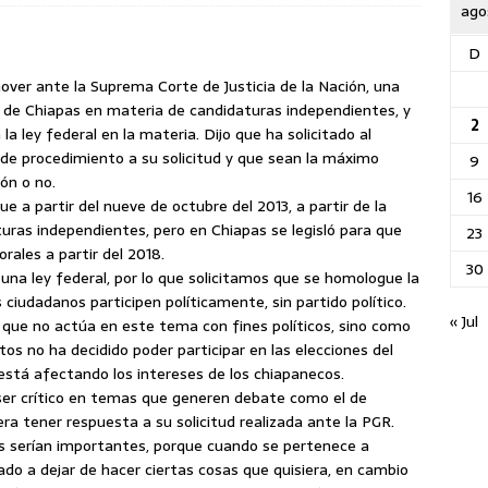
ago
D
mover ante la Suprema Corte de Justicia de la Nación, una
do de Chiapas en materia de candidaturas independientes, y
2
la ley federal en la materia.
Dijo que ha solicitado al
 de procedimiento a su solicitud y que sean la máximo
9
zón o no.
16
ue a partir del nueve de octubre del 2013, a partir de la
aturas independientes, pero en Chiapas se legisló para que
23
rales a partir del 2018.
30
 una ley federal, por lo que solicitamos que se homologue la
 ciudadanos participen políticamente, sin partido político.
« Jul
o que no actúa en este tema con fines políticos, sino como
 no ha decidido poder participar en las elecciones del
está afectando los intereses de los chiapanecos.
 ser crítico en temas que generen debate como el de
ra tener respuesta a su solicitud realizada ante la PGR.
s serían importantes, porque cuando se pertenece a
gado a dejar de hacer ciertas cosas que quisiera, en cambio