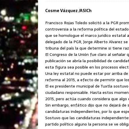
Cosme Vázquez /ASICh
Francisco Rojas Toledo solicitó a la PGR pro
controversia a la reforma política del esta
que se homologue el marco juridico estatal a 
delegado de la PGR, Jorge Alberto Alvarez se
tribuna del país la que determine si tiene ra
El Congreso de la Unión fue claro al señalar q
publicación se abría la posibilidad de candid
esta figura sea posible en los procesos electo
Una ley estatal no puede estar por arriba de
reforma al 2015, a efecto de permitir que los
El ex presidente municipal de Tuxtla sostuv
ciudadano responsable. Hasta estos momentos
2015, pero actúa cuando considera que algo 
Sin embargo, enfático dijo que no dejará de
candidaturas independientes, por lo que espe
Sostuvo que las candidaturas independiente
partido político alguno la persona se ve obli