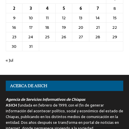
2
3
4
5
6
7
8
9
10
11
12
13
14
15
16
17
18
19
20
21
22
23
24
25
26
27
28
29
30
31
« Jul
ACERCA DE ASICH
Agencia de Servicios Informativos de Chiapas
ASICH
fundada en febrero de 1999, con el fin de generar
información del acontecer político, social y económico del estado de
Chiapas, publicando en los distintos medios de comunicación en la
entidad. Dos años después se transforma en portal de noticias en
internet, donde permanece sirviendo a la sociedad.