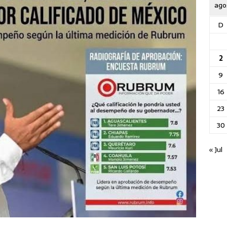
ago
D
2
9
16
23
30
« Jul