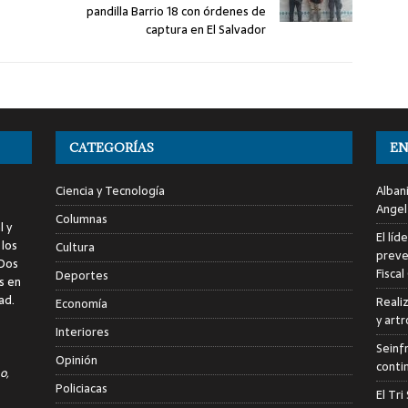
pandilla Barrio 18 con órdenes de
captura en El Salvador
CATEGORÍAS
EN
Ciencia y Tecnología
Alban
Angel
Columnas
l y
El líd
 los
Cultura
preve
 Dos
Fiscal
Deportes
s en
ad.
Reali
Economía
y art
Interiores
Seinf
Opinión
conti
o,
Policiacas
El Tr