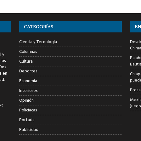
CATEGORÍAS
EN
Ciencia y Tecnología
Desde
Chima
Columnas
l y
Palab
 los
Cultura
Bauti
 Dos
Deportes
s en
Chiap
ad.
puede
Economía
Prosa
Interiores
Méxic
Opinión
o,
Juego
Policiacas
Portada
Publicidad