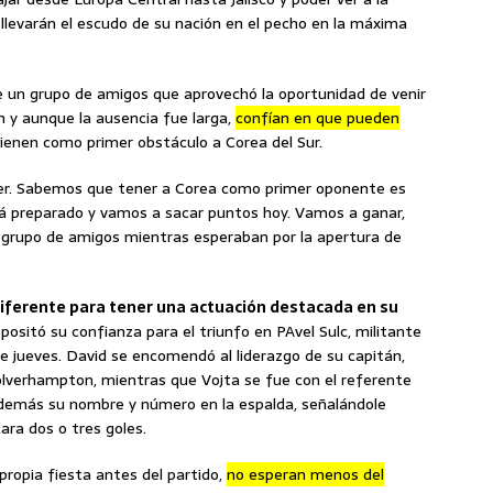
llevarán el escudo de su nación en el pecho en la máxima
e un grupo de amigos que aprovechó la oportunidad de venir
ón y aunque la ausencia fue larga,
confían en que pueden
 tienen como primer obstáculo a Corea del Sur.
r. Sabemos que tener a Corea como primer oponente es
tá preparado y vamos a sacar puntos hoy. Vamos a ganar,
 grupo de amigos mientras esperaban por la apertura de
diferente para tener una actuación destacada en su
epositó su confianza para el triunfo en PAvel Sulc, militante
te jueves. David se encomendó al liderazgo de su capitán,
Wolverhampton, mientras que Vojta se fue con el referente
además su nombre y número en la espalda, señalándole
ra dos o tres goles.
ropia fiesta antes del partido,
no esperan menos del