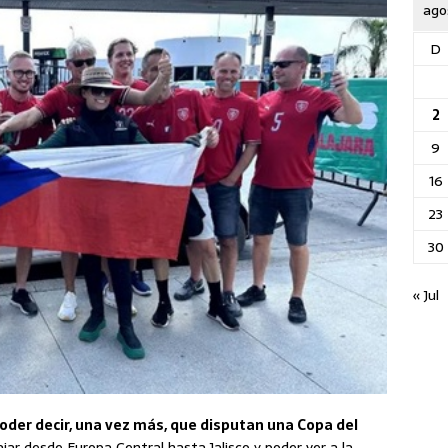
ago
D
2
9
16
23
30
« Jul
oder decir, una vez más, que disputan una Copa del
jar desde Europa Central hasta Jalisco y poder ver a la