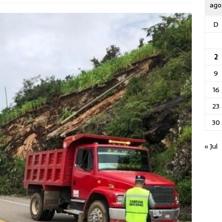
ago
D
2
9
16
23
30
« Jul