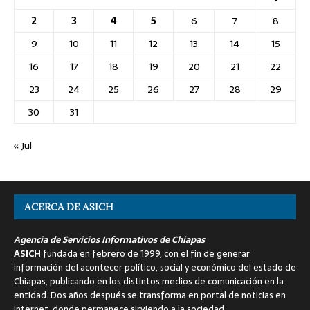
2
3
4
5
6
7
8
9
10
11
12
13
14
15
16
17
18
19
20
21
22
23
24
25
26
27
28
29
30
31
« Jul
ACERCA DE ASICH
Agencia de Servicios Informativos de Chiapas
ASICH
fundada en febrero de 1999, con el fin de generar
información del acontecer político, social y económico del estado de
Chiapas, publicando en los distintos medios de comunicación en la
entidad. Dos años después se transforma en portal de noticias en
internet, donde permanece sirviendo a la sociedad.