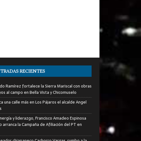
TRADAS RECIENTES
do Ramírez fortalece la Sierra Mariscal con obras
yos al campo en Bella Vista y Chicomuselo
a una calle más en Los Pájaros el alcalde Angel
s
nergía y liderazgo, Francisco Amadeo Espinosa
lo arranca la Campaña de Afiliación del PT en
xeador chiapaneco Cachorro Vargas, rumbo a la