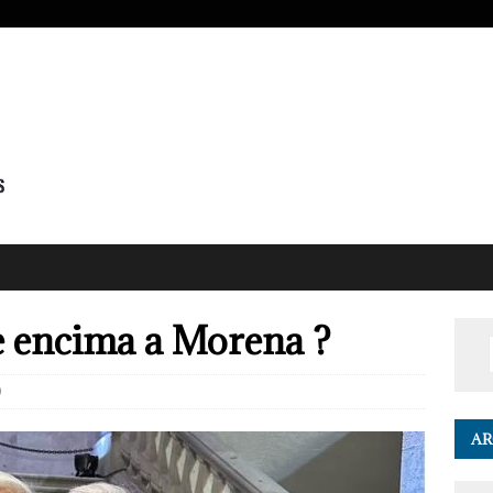
he encima a Morena ?
0
AR