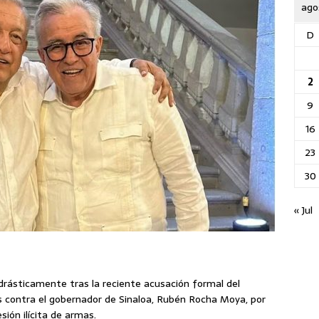
ago
D
2
9
16
23
30
« Jul
rásticamente tras la reciente acusación formal del
 contra el gobernador de Sinaloa, Rubén Rocha Moya, por
sión ilícita de armas.