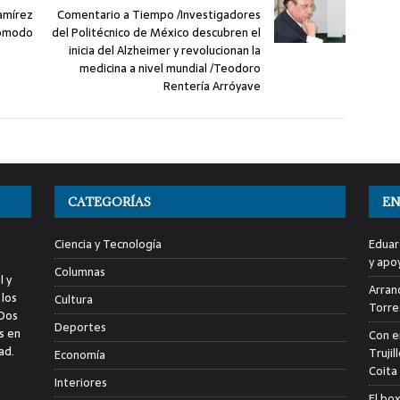
amírez
Comentario a Tiempo /Investigadores
comodo
del Politécnico de México descubren el
inicia del Alzheimer y revolucionan la
medicina a nivel mundial /Teodoro
Rentería Arróyave
CATEGORÍAS
EN
Ciencia y Tecnología
Eduar
y apo
Columnas
l y
Arranc
 los
Cultura
Torre
 Dos
Deportes
s en
Con e
ad.
Trujil
Economía
Coita
Interiores
El bo