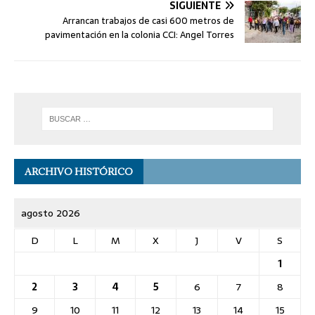
SIGUIENTE
Arrancan trabajos de casi 600 metros de
pavimentación en la colonia CCI: Angel Torres
ARCHIVO HISTÓRICO
agosto 2026
D
L
M
X
J
V
S
1
2
3
4
5
6
7
8
9
10
11
12
13
14
15