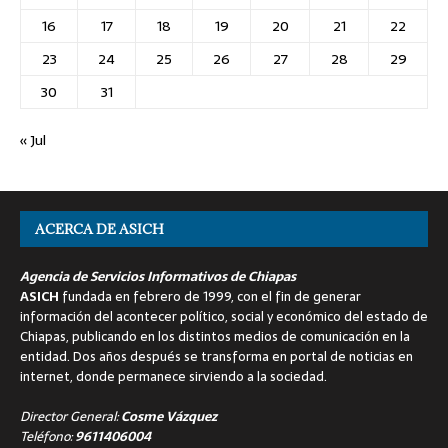
16
17
18
19
20
21
22
23
24
25
26
27
28
29
30
31
« Jul
ACERCA DE ASICH
Agencia de Servicios Informativos de Chiapas
ASICH
fundada en febrero de 1999, con el fin de generar
información del acontecer político, social y económico del estado de
Chiapas, publicando en los distintos medios de comunicación en la
entidad. Dos años después se transforma en portal de noticias en
internet, donde permanece sirviendo a la sociedad.
Director General:
Cosme Vázquez
Teléfono:
9611406004