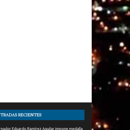
TRADAS RECIENTES
nador Eduardo Ramírez Aguilar impone medalla