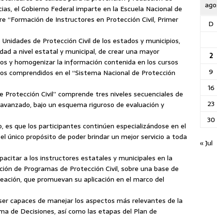
ago
ias, el Gobierno Federal imparte en la Escuela Nacional de
re “Formación de Instructores en Protección Civil, Primer
D
s Unidades de Protección Civil
de los estados y municipios,
ividad a nivel estatal y municipal, de crear una mayor
2
tos y homogenizar la información contenida en los cursos
9
tos comprendidos en el “Sistema Nacional de Protección
16
 Protección Civil” comprende tres niveles secuenciales de
23
y avanzado, bajo un esquema riguroso de evaluación y
30
o, es que los participantes continúen especializándose en el
el único propósito de poder brindar un mejor servicio a toda
« Jul
apacitar a los instructores estatales y municipales en la
ación de Programas de Protección Civil, sobre una base de
neación, que promuevan su aplicación en el marco del
án ser capaces de manejar los aspectos más relevantes de la
a de Decisiones, así como las etapas del Plan de