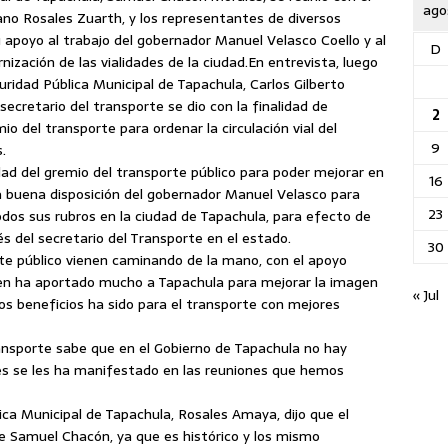
ago
ano Rosales Zuarth, y los representantes de diversos
 apoyo al trabajo del gobernador Manuel Velasco Coello y al
D
ización de las vialidades de la ciudad.
En entrevista, luego
guridad Pública Municipal de Tapachula, Carlos Gilberto
secretario del transporte se dio con la finalidad de
2
o del transporte para ordenar la circulación vial del
9
.
lidad del gremio del transporte público para poder mejorar en
16
 buena disposición del gobernador Manuel Velasco para
23
odos sus rubros en la ciudad de Tapachula, para efecto de
s del secretario del Transporte en el estado.
30
te público vienen caminando de la mano, con el apoyo
ien ha aportado mucho a Tapachula para mejorar la imagen
« Jul
os beneficios ha sido para el transporte con mejores
ransporte sabe que en el Gobierno de Tapachula no hay
pues se les ha manifestado en las reuniones que hemos
lica Municipal de Tapachula, Rosales Amaya, dijo que el
te Samuel Chacón, ya que es histórico y los mismo