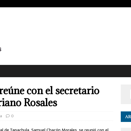
eúne con el secretario
riano Rosales
a
0
AR
al de Tapachula, Samuel Chacón Morales, se reunió con el