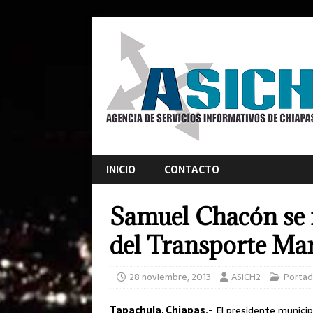
INICIO
CONTACTO
Samuel Chacón se r
del Transporte Ma
28 noviembre, 2013
ASICH2
Portad
Tapachula, Chiapas.-
El presidente municip