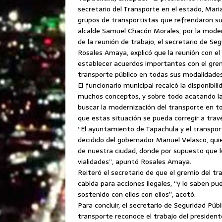
secretario del Transporte en el estado, Mari
grupos de transportistas que refrendaron su
alcalde Samuel Chacón Morales, por la modern
de la reunión de trabajo, el secretario de Se
Rosales Amaya, explicó que la reunión con el 
establecer acuerdos importantes con el gremi
transporte público en todas sus modalidades
El funcionario municipal recalcó la disponibi
muchos conceptos, y sobre todo acatando la
buscar la modernización del transporte en t
que estas situación se pueda corregir a travé
“El ayuntamiento de Tapachula y el transpor
decidido del gobernador Manuel Velasco, qu
de nuestra ciudad, donde por supuesto que l
vialidades”, apuntó Rosales Amaya.
Reiteró el secretario de que el gremio del t
cabida para acciones ilegales, “y lo saben 
sostenido con ellos con ellos”, acotó.
Para concluir, el secretario de Seguridad Púb
transporte reconoce el trabajo del presiden