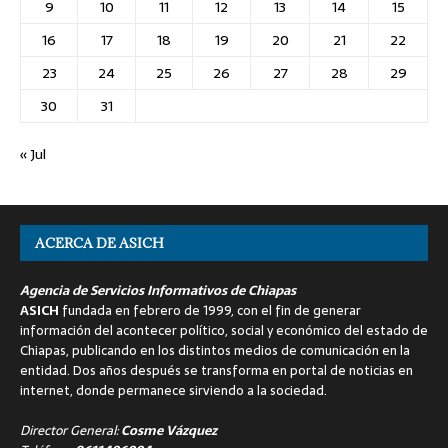
9
10
11
12
13
14
15
16
17
18
19
20
21
22
23
24
25
26
27
28
29
30
31
« Jul
ACERCA DE ASICH
Agencia de Servicios Informativos de Chiapas
ASICH
fundada en febrero de 1999, con el fin de generar
información del acontecer político, social y económico del estado de
Chiapas, publicando en los distintos medios de comunicación en la
entidad. Dos años después se transforma en portal de noticias en
internet, donde permanece sirviendo a la sociedad.
Director General:
Cosme Vázquez