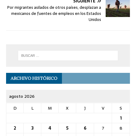
SIGUIENTE
Por migrantes asilados de otros países, desplazan a
mexicanos de fuentes de empleos en los Estados
Unidos
ARCHIVO HISTÓRICO
agosto 2026
D
L
M
X
J
V
S
1
2
3
4
5
6
7
8