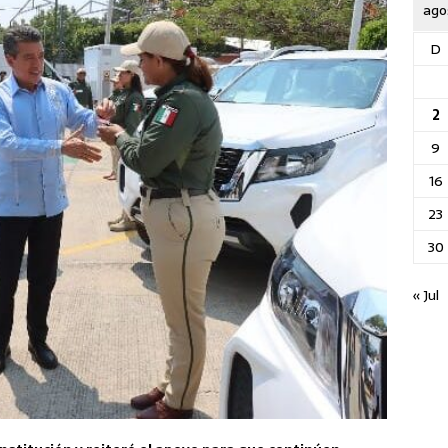
ago
D
2
9
16
23
30
« Jul