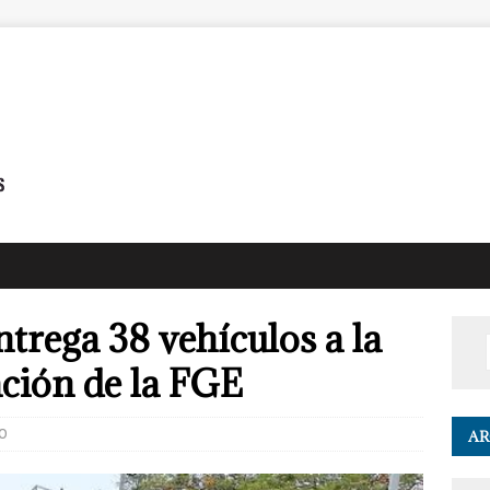
trega 38 vehículos a la
ación de la FGE
0
AR