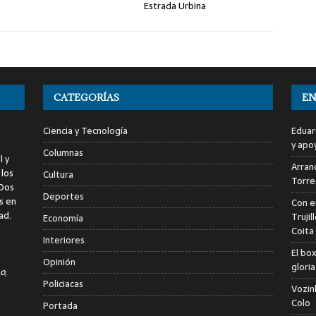
Estrada Urbina
CATEGORÍAS
EN
Ciencia y Tecnología
Eduar
y apo
Columnas
l y
Arranc
 los
Cultura
Torre
 Dos
Deportes
s en
Con e
ad.
Trujil
Economía
Coita
Interiores
El bo
Opinión
glori
o,
Policiacas
Vozin
Colo
Portada