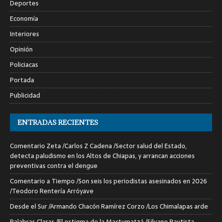
Deportes
Economía
Interiores
Opinión
Policiacas
Portada
Publicidad
ENTRADAS RECIENTES
Comentario Zeta /Carlos Z Cadena /Sector salud del Estado,
detecta paludismo en los Altos de Chiapas, y arrancan acciones
preventivas contra el dengue
Comentario a Tiempo /Son seis los periodistas asesinados en 2026
/Teodoro Rentería Arróyave
Desde el Sur /Armando Chacón Ramírez Corzo /Los Chimalapas arde
Palabras Claras /El estigma de la Mactumatzá /Silvano Bautista.