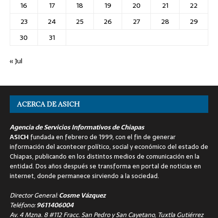
16
17
18
19
20
21
22
23
24
25
26
27
28
29
30
31
« Jul
ACERCA DE ASICH
Agencia de Servicios Informativos de Chiapas
ASICH
fundada en febrero de 1999, con el fin de generar
información del acontecer político, social y económico del estado de
Chiapas, publicando en los distintos medios de comunicación en la
entidad. Dos años después se transforma en portal de noticias en
internet, donde permanece sirviendo a la sociedad.
Director General:
Cosme Vázquez
Teléfono:
9611406004
Av. 4 Mzna. 8 #112 Fracc. San Pedro y San Cayetano, Tuxtla Gutiérrez