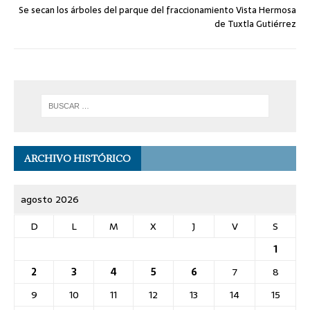
Se secan los árboles del parque del fraccionamiento Vista Hermosa
de Tuxtla Gutiérrez
ARCHIVO HISTÓRICO
agosto 2026
D
L
M
X
J
V
S
1
2
3
4
5
6
7
8
9
10
11
12
13
14
15