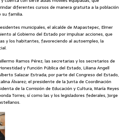
l y cuenta con siete aulas móviles equipadas, que
rindar diferentes cursos de manera gratuita a la población
 su familia.
residentes municipales, el alcalde de Mapastepec, Elmer
iento al Gobierno del Estado por impulsar acciones, que
as y los habitantes, favoreciendo al autoempleo, la
ial.
Guillermo Ramos Pérez; las secretarias y los secretarios de
nestidad y Función Pública del Estado, Liliana Angell
Alberto Salazar Estrada; por parte del Congreso del Estado,
alina Álvarez; el presidente de la Junta de Coordinación
esidenta de la Comisión de Educación y Cultura, María Reyes
nda Torres; sí como las y los legisladores federales, Jorge
stellanos.