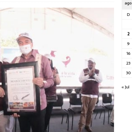
ago
D
2
9
16
23
30
« Jul