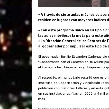
• A través de siete aulas móviles se acer
residen en lugares con mayores índices 
• Con este programa único en su tipo a ni
las aulas móviles, y la meta para este añ
• La Dirección General de los Centros de
al gobernador por impulsar este tipo de 
El gobernador Rutilio Escandón Cadenas dio 
“Capacitando con el Corazón en tu Municipio 
el trabajo a las chiapanecas y chiapanecos q
Al respecto, el mandatario resaltó que es pri
Instituto de Capacitación y Vinculación Tecno
población con distintos talleres y en este g
en sus instalaciones fijas; en 2022, a 4 mil 
más.
“Están equipadas y dignas para que las perso