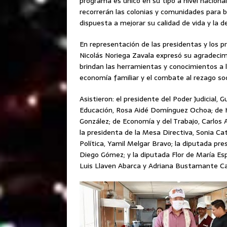
programa es único en su tipo a nivel naciona
recorrerán las colonias y comunidades para b
dispuesta a mejorar su calidad de vida y la de
En representación de las presidentas y los p
Nicolás Noriega Zavala expresó su agradecim
brindan las herramientas y conocimientos a l
economía familiar y el combate al rezago soc
Asistieron: el presidente del Poder Judicial, 
Educación, Rosa Aidé Domínguez Ochoa; de Ho
González; de Economía y del Trabajo, Carlos 
la presidenta de la Mesa Directiva, Sonia Cat
Política, Yamil Melgar Bravo; la diputada pr
Diego Gómez; y la diputada Flor de María Espo
Luis Llaven Abarca y Adriana Bustamante Ca