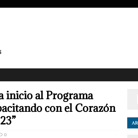
a inicio al Programa
pacitando con el Corazón
023”
AR
0