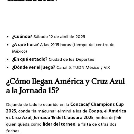
Fecha y hora del América vs. Cruz
Azul
¿Cuándo?
Sábado 12 de abril de 2025
¿A qué hora?
A las 21:15 horas (tiempo del centro de
México)
¿En qué estadio?
Ciudad de los Deportes
¿Dónde ver el juego?
Canal 5, TUDN México y ViX
¿Cómo llegan América y Cruz Azul
a la Jornada 15?
Dejando de lado lo ocurrido en la
Concacaf Champions Cup
2025
, donde “la máquina” eliminó a los de
Coapa
; el
América
vs Cruz Azul, Jornada 15 del Clausura 2025
, podría definir
quién queda como
líder del torneo
, a falta de otras dos
fechas.