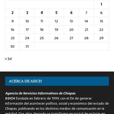
1
2
3
4
5
6
7
8
9
10
11
12
13
14
15
16
17
18
19
20
21
22
23
24
25
26
27
28
29
30
31
« Jul
ACERCA DE ASICH
Agencia de Servicios Informativos de Chiapas
ASICH
fundada en febrero de 1999, con el fin de generar
información del acontecer político, social y económico del estado de
Chiapas, publicando en los distintos medios de comunicación en la
entidad. Dos años después se transforma en portal de noticias en