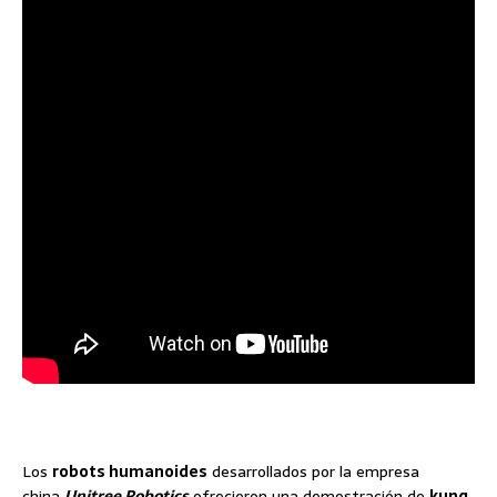
Los
robots humanoides
desarrollados por la empresa
china
Unitree Robotics
ofrecieron una demostración de
kung