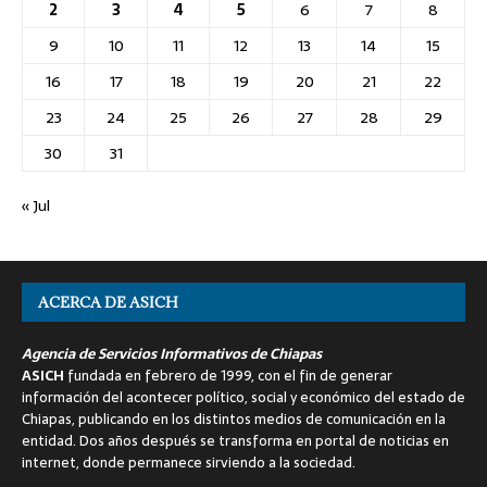
2
3
4
5
6
7
8
9
10
11
12
13
14
15
16
17
18
19
20
21
22
23
24
25
26
27
28
29
30
31
« Jul
ACERCA DE ASICH
Agencia de Servicios Informativos de Chiapas
ASICH
fundada en febrero de 1999, con el fin de generar
información del acontecer político, social y económico del estado de
Chiapas, publicando en los distintos medios de comunicación en la
entidad. Dos años después se transforma en portal de noticias en
internet, donde permanece sirviendo a la sociedad.