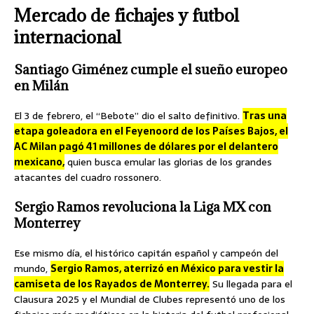
Mercado de fichajes y futbol
internacional
Santiago Giménez cumple el sueño europeo
en Milán
El 3 de febrero, el “Bebote” dio el salto definitivo.
Tras una
etapa goleadora en el Feyenoord de los Países Bajos, el
AC Milan pagó 41 millones de dólares por el delantero
mexicano,
quien busca emular las glorias de los grandes
atacantes del cuadro rossonero.
Sergio Ramos revoluciona la Liga MX con
Monterrey
Ese mismo día, el histórico capitán español y campeón del
mundo,
Sergio Ramos, aterrizó en México para vestir la
camiseta de los Rayados de Monterrey.
Su llegada para el
Clausura 2025 y el Mundial de Clubes representó uno de los