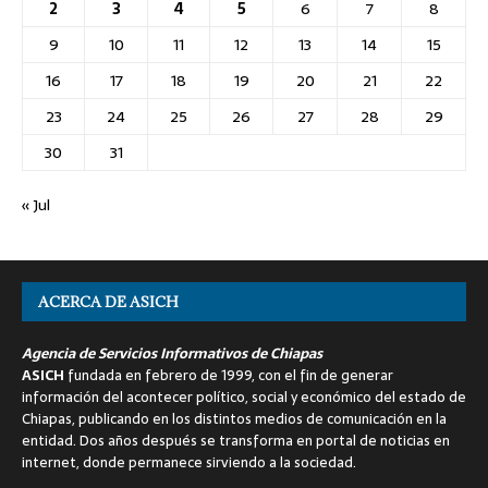
2
3
4
5
6
7
8
9
10
11
12
13
14
15
16
17
18
19
20
21
22
23
24
25
26
27
28
29
30
31
« Jul
ACERCA DE ASICH
Agencia de Servicios Informativos de Chiapas
ASICH
fundada en febrero de 1999, con el fin de generar
información del acontecer político, social y económico del estado de
Chiapas, publicando en los distintos medios de comunicación en la
entidad. Dos años después se transforma en portal de noticias en
internet, donde permanece sirviendo a la sociedad.