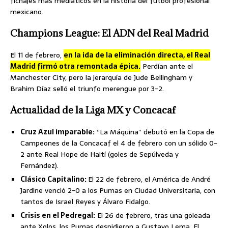
fichajes más mediáticos en la historia del futbol profesional
mexicano.
Champions League: El ADN del Real Madrid
El 11 de febrero,
en la ida de la eliminación directa, el Real
Madrid firmó otra remontada épica.
Perdían ante el
Manchester City, pero la jerarquía de Jude Bellingham y
Brahim Díaz selló el triunfo merengue por 3-2.
Actualidad de la Liga MX y Concacaf
Cruz Azul imparable:
“La Máquina” debutó en la Copa de
Campeones de la Concacaf el 4 de febrero con un sólido 0-
2 ante Real Hope de Haití (goles de Sepúlveda y
Fernández).
Clásico Capitalino:
El 22 de febrero, el América de André
Jardine venció 2-0 a los Pumas en Ciudad Universitaria, con
tantos de Israel Reyes y Álvaro Fidalgo.
Crisis en el Pedregal:
El 26 de febrero, tras una goleada
ante Xolos, los Pumas despidieron a Gustavo Lema. El