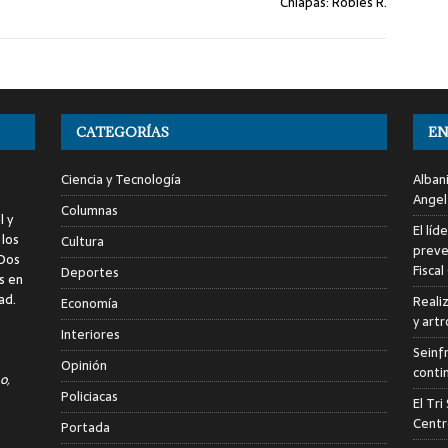
Chiapas: Robles R.
CATEGORÍAS
EN
Ciencia y Tecnología
Alban
Angel
Columnas
l y
El líd
 los
Cultura
preve
 Dos
Fiscal
Deportes
s en
ad.
Reali
Economía
y art
Interiores
Seinf
Opinión
conti
o,
Policiacas
El Tr
Centr
Portada