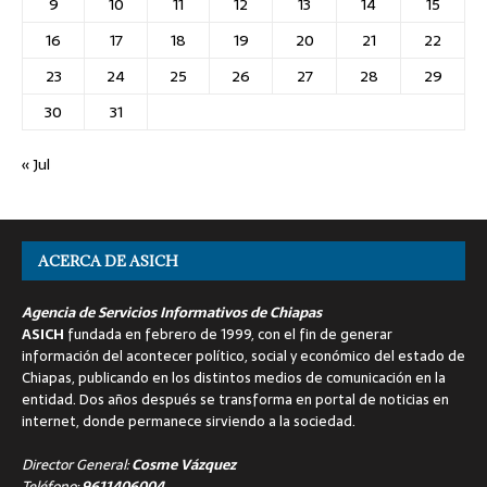
9
10
11
12
13
14
15
16
17
18
19
20
21
22
23
24
25
26
27
28
29
30
31
« Jul
ACERCA DE ASICH
Agencia de Servicios Informativos de Chiapas
ASICH
fundada en febrero de 1999, con el fin de generar
información del acontecer político, social y económico del estado de
Chiapas, publicando en los distintos medios de comunicación en la
entidad. Dos años después se transforma en portal de noticias en
internet, donde permanece sirviendo a la sociedad.
Director General:
Cosme Vázquez
Teléfono:
9611406004