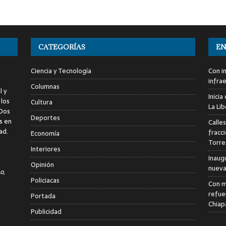
CATEGORÍAS
EN
Ciencia y Tecnología
Con i
infra
Columnas
l y
Inici
 los
Cultura
La Li
 Dos
Deportes
s en
Calle
ad.
fracc
Economía
Torre
Interiores
Inaug
Opinión
nuevas
o,
Policiacas
Con m
refue
Portada
Chiap
Publicidad