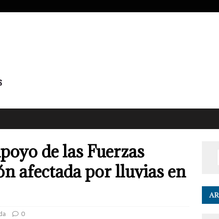
poyo de las Fuerzas
n afectada por lluvias en
AR
da
0