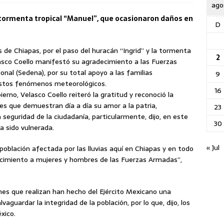
ago
a tormenta tropical “Manuel”, que ocasionaron daños en
D
s de Chiapas, por el paso del huracán “Ingrid” y la tormenta
2
asco Coello manifestó su agradecimiento a las Fuerzas
nal (Sedena), por su total apoyo a las familias
9
estos fenómenos meteorológicos.
16
rno, Velasco Coello reiteró la gratitud y reconoció la
es que demuestran día a día su amor a la patria,
23
 seguridad de la ciudadanía, particularmente, dijo, en este
30
a sido vulnerada.
« Jul
población afectada por las lluvias aquí en Chiapas y en todo
ocimiento a mujeres y hombres de las Fuerzas Armadas”,
nes que realizan han hecho del Ejército Mexicano una
aguardar la integridad de la población, por lo que, dijo, los
xico.