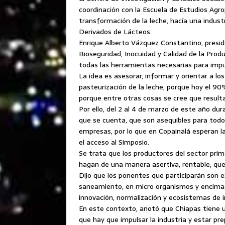
coordinación con la Escuela de Estudios Agro
transformación de la leche, hacía una industr
Derivados de Lácteos.
Enrique Alberto Vázquez Constantino, presid
Bioseguridad, Inocuidad y Calidad de la Prod
todas las herramientas necesarias para impuls
La idea es asesorar, informar y orientar a lo
pasteurización de la leche, porque hoy el 90
porque entre otras cosas se cree que resulta 
Por ello, del 2 al 4 de marzo de este año du
que se cuenta, que son asequibles para todo
empresas, por lo que en Copainalá esperan la
el acceso al Simposio.
Se trata que los productores del sector prim
hagan de una manera asertiva, rentable, que
Dijo que los ponentes que participarán son e
saneamiento, en micro organismos y encimas,
innovación, normalización y ecosistemas de i
En este contexto, anotó que Chiapas tiene u
que hay que impulsar la industria y estar pr