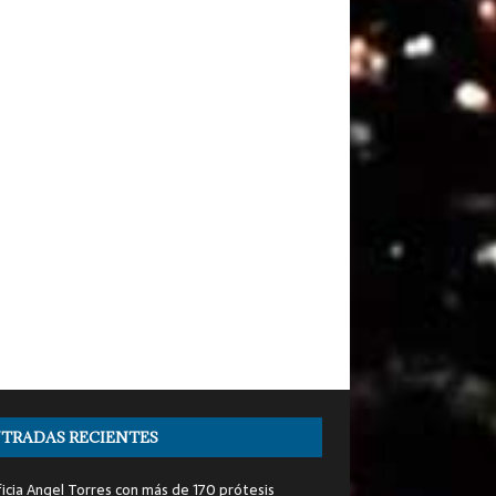
TRADAS RECIENTES
icia Angel Torres con más de 170 prótesis