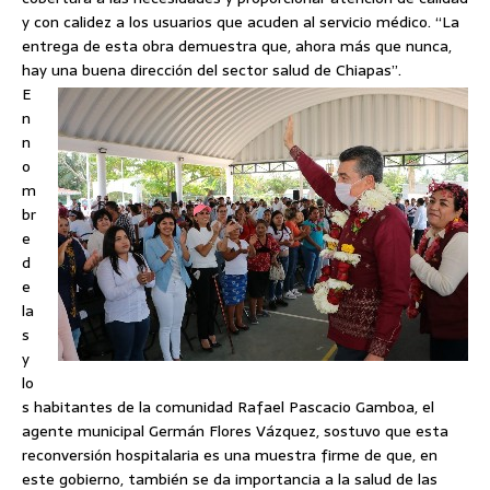
y con calidez a los usuarios que acuden al servicio médico. “La
entrega de esta obra demuestra que, ahora más que nunca,
hay una buena dirección del sector salud de Chiapas”.
E
n
n
o
m
br
e
d
e
la
s
y
lo
s habitantes de la comunidad Rafael Pascacio Gamboa, el
agente municipal Germán Flores Vázquez, sostuvo que esta
reconversión hospitalaria es una muestra firme de que, en
este gobierno, también se da importancia a la salud de las