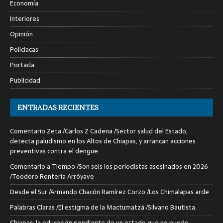
Economía
Interiores
Opinión
Policiacas
Portada
Publicidad
ENTRADAS RECIENTES
Comentario Zeta /Carlos Z Cadena /Sector salud del Estado,
detecta paludismo en los Altos de Chiapas, y arrancan acciones
preventivas contra el dengue
Comentario a Tiempo /Son seis los periodistas asesinados en 2026
/Teodoro Rentería Arróyave
Desde el Sur /Armando Chacón Ramírez Corzo /Los Chimalapas arde
Palabras Claras /El estigma de la Mactumatzá /Silvano Bautista.
Chiapas: la educación pendiente de un estado que no puede