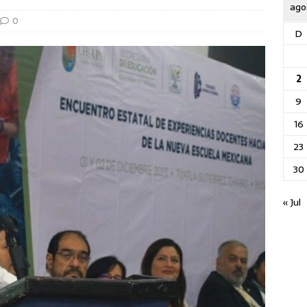
ago
0
D
2
9
16
23
30
« Jul