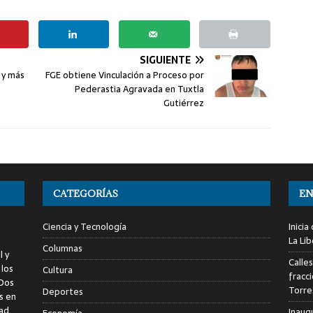
SIGUIENTE
 y más
FGE obtiene Vinculación a Proceso por
Pederastia Agravada en Tuxtla
Gutiérrez
CATEGORÍAS
EN
Ciencia y Tecnología
Inici
La Li
Columnas
l y
Calle
 los
Cultura
fracc
 Dos
Torre
Deportes
s en
ad.
Inaug