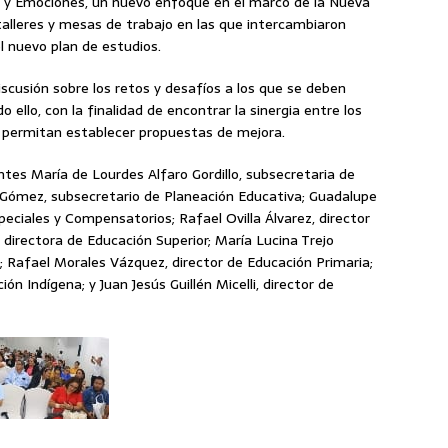
 y Emociones, un nuevo enfoque en el marco de la Nueva
alleres y mesas de trabajo en las que intercambiaron
l nuevo plan de estudios.
discusión sobre los retos y desafíos a los que se deben
o ello, con la finalidad de encontrar la sinergia entre los
e permitan establecer propuestas de mejora.
tes María de Lourdes Alfaro Gordillo, subsecretaria de
a Gómez, subsecretario de Planeación Educativa; Guadalupe
ciales y Compensatorios; Rafael Ovilla Álvarez, director
directora de Educación Superior; María Lucina Trejo
; Rafael Morales Vázquez, director de Educación Primaria;
ón Indígena; y Juan Jesús Guillén Micelli, director de