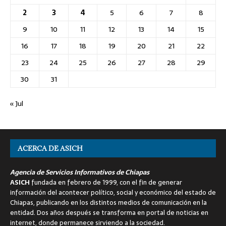
2
3
4
5
6
7
8
9
10
11
12
13
14
15
16
17
18
19
20
21
22
23
24
25
26
27
28
29
30
31
« Jul
ACERCA DE ASICH
Agencia de Servicios Informativos de Chiapas
ASICH
fundada en febrero de 1999, con el fin de generar
información del acontecer político, social y económico del estado de
Chiapas, publicando en los distintos medios de comunicación en la
entidad. Dos años después se transforma en portal de noticias en
internet, donde permanece sirviendo a la sociedad.