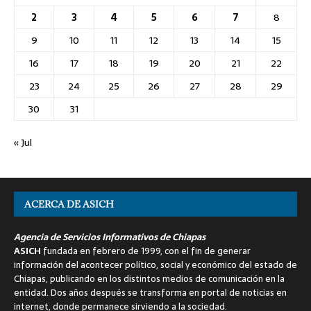
2
3
4
5
6
7
8
9
10
11
12
13
14
15
16
17
18
19
20
21
22
23
24
25
26
27
28
29
30
31
« Jul
ACERCA DE ASICH
Agencia de Servicios Informativos de Chiapas
ASICH
fundada en febrero de 1999, con el fin de generar
información del acontecer político, social y económico del estado de
Chiapas, publicando en los distintos medios de comunicación en la
entidad. Dos años después se transforma en portal de noticias en
internet, donde permanece sirviendo a la sociedad.