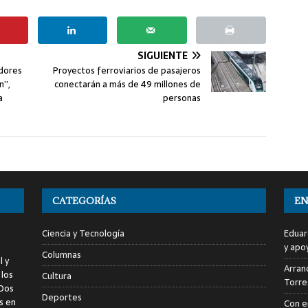
SIGUIENTE
adores
Proyectos ferroviarios de pasajeros
n”,
conectarán a más de 49 millones de
a
personas
CATEGORÍAS
EN
Ciencia y Tecnología
Eduar
y apo
Columnas
l y
Arranc
 los
Cultura
Torre
 Dos
Deportes
s en
Con e