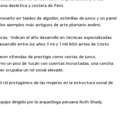
na desértica y costera de Perú.
vuelto en tejidos de algodón, esterillas de junco y un panel
os ejemplos más antiguos de arte plumario andino.
as, “indican el alto desarrollo en técnicas especializadas
desarrolló entre los años 3 mi y 1 mil 800 antes de Cristo.
laron ofrendas de prestigio como cestas de junco,
omo un pico de tucán con cuentas incrustadas, una concha
jer ocupaba un rol social elevado.
 rol protagónico de las mujeres en la estructura social de
equipo dirigido por la arqueóloga peruana Ruth Shady,