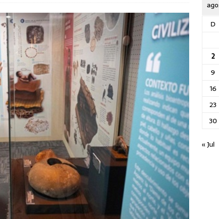
ago
D
2
9
16
23
30
« Jul