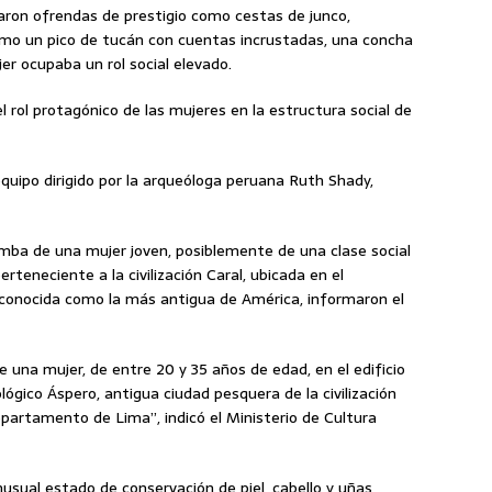
laron ofrendas de prestigio como cestas de junco,
omo un pico de tucán con cuentas incrustadas, una concha
jer ocupaba un rol social elevado.
 rol protagónico de las mujeres en la estructura social de
equipo dirigido por la arqueóloga peruana Ruth Shady,
mba de una mujer joven, posiblemente de una clase social
perteneciente a la civilización Caral, ubicada en el
conocida como la más antigua de América, informaron el
e una mujer, de entre 20 y 35 años de edad, en el edificio
ológico Áspero, antigua ciudad pesquera de la civilización
departamento de Lima”, indicó el Ministerio de Cultura
inusual estado de conservación de piel, cabello y uñas,