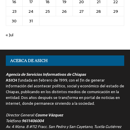
16
17
18
19
20
21
22
23
24
25
26
27
28
29
30
31
« Jul
ACERCA DE ASICH
Agencia de Servicios Informativos de Chiapas
ASICH
fundada en febrero de 1999, con el fin de generar
información del acontecer político, social y económico del estado de
Chiapas, publicando en los distintos medios de comunicación en la
entidad. Dos años después se transforma en portal de noticias en
internet, donde permanece sirviendo a la sociedad.
Director General:
Cosme Vázquez
Teléfono:
9611406004
Av. 4 Mzna. 8 #112 Fracc. San Pedro y San Cayetano, Tuxtla Gutiérrez