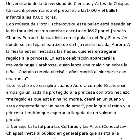
Universitario de la Universidad de Ciencias y Artes de Chiapas
(Unicach), presentando el preballet a las17:00 y el ballet
infantil a las 19:00 horas.
Con música de Piotr I. Tchaikovsky, este ballet está basado en
la historia del mismo nombre escrita en 1697 por el francés
Charles Perrault,
la cual inicia en el palacio del Rey Florestán
donde se festeja el bautizo de su hija recién nacida, Aurora. A
la fiesta están invitadas las hadas, quienes entregarán
regalos a la princesa. En esta celebración aparecerá la
malvada bruja Carabosse, quien lanza una maldición sobre la
niña: “Cuando cumpla dieciséis años morirá al pincharse con
una rueca”.
Este hechizo se cumplirá cuando Aurora cumple 16 años; sin
embargo un hada ha protegido a la princesa con otro hechizo:
“mi regalo es que esta niña no morirá, caerá en un sueño y
será despertada por un beso de amor”, por lo que el reino y la
princesa tendrán que esperar la llegada de un valeroso
príncipe.
El Consejo Estatal para las Culturas y las Artes (Coneculta-
Chiapas) invita al público en general para que asista a la