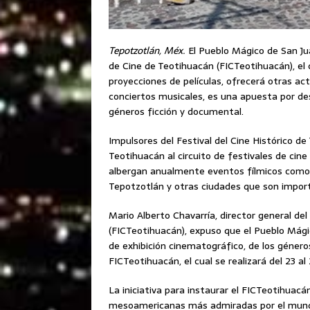
Tepotzotlán, Méx.
El Pueblo Mágico de San Jua
de Cine de Teotihuacán (FICTeotihuacán), el 
proyecciones de películas, ofrecerá otras act
conciertos musicales, es una apuesta por des
géneros ficción y documental.
Impulsores del Festival del Cine Histórico d
Teotihuacán al circuito de festivales de ci
albergan anualmente eventos fílmicos como M
Tepotzotlán y otras ciudades que son import
Mario Alberto Chavarría, director general del
(FICTeotihuacán), expuso que el Pueblo Mági
de exhibición cinematográfico, de los género
FICTeotihuacán, el cual se realizará del 23 a
La iniciativa para instaurar el FICTeotihuacá
mesoamericanas más admiradas por el mundo,