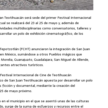
n Teotihuacán será sede del primer Festival Internacional
cual se realizará del 23 al 25 de mayo y, además de
ividades multidisciplinarias como conversatorios, talleres y
arrollar un polo de exhibición cinematográfico, de los
e Tepotzotlán (FCHT) anunciaron la integración de San Juan
ne en México, sumándose a otros Pueblos mágicos que
orelia, Guanajuato, Guadalajara, San Miguel de Allende,
antes atractivos turísticos.
 Festival Internacional de Cine de Teotihuacán
co de San Juan Teotihuacán apuesta por desarrollar un polo
s ficción y documental, mediante la creación del
l 25 de mayo próximo.
n en el municipio en el que se asentó unas de las culturas
 surge de la suma de esfuerzos y recursos entre el