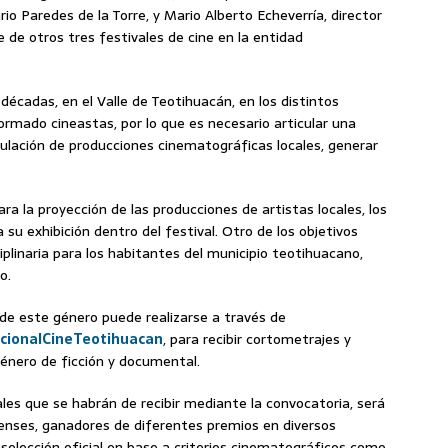
o Paredes de la Torre, y Mario Alberto Echeverría, director
e de otros tres festivales de cine en la entidad
décadas, en el Valle de Teotihuacán, en los distintos
rmado cineastas, por lo que es necesario articular una
culación de producciones cinematográficas locales, generar
ara la proyección de las producciones de artistas locales, los
su exhibición dentro del festival. Otro de los objetivos
ciplinaria para los habitantes del municipio teotihuacano,
o.
 de este género puede realizarse a través de
acionalCineTeotihuacan
, para recibir cortometrajes y
énero de ficción y documental.
rales que se habrán de recibir mediante la convocatoria, será
enses, ganadores de diferentes premios en diversos
 selección oficial en base a criterios cinematográficos como