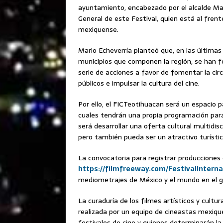
ayuntamiento, encabezado por el alcalde Mari
General de este Festival, quien está al frent
mexiquense.
Mario Echeverría planteó que, en las últimas 
municipios que componen la región, se han fo
serie de acciones a favor de fomentar la cir
públicos e impulsar la cultura del cine.
Por ello, el FICTeotihuacan será un espacio p
cuales tendrán una propia programación para 
será desarrollar una oferta cultural multidis
pero también pueda ser un atractivo turístic
La convocatoria para registrar producciones
https://filmfreeway.com/FestivalIntern
mediometrajes de México y el mundo en el g
La curaduría de los filmes artísticos y cultu
realizada por un equipo de cineastas mexiqu
festivales de cine y quienes determinarán la