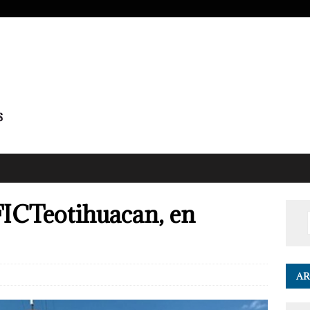
FICTeotihuacan, en
AR