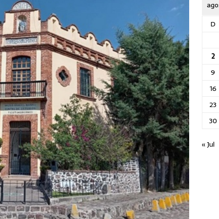
ago
D
2
9
16
23
30
« Jul