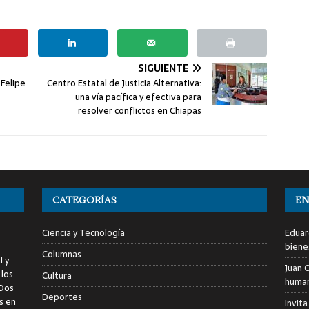
SIGUIENTE
Felipe
Centro Estatal de Justicia Alternativa:
una vía pacífica y efectiva para
resolver conflictos en Chiapas
CATEGORÍAS
EN
Ciencia y Tecnología
Eduar
biene
Columnas
l y
Juan C
 los
Cultura
human
 Dos
Deportes
s en
Invita