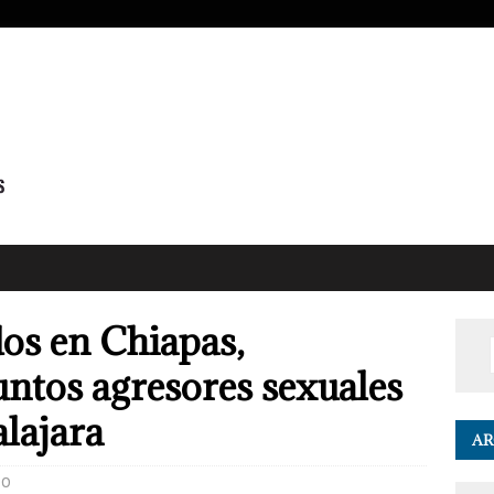
dos en Chiapas,
ntos agresores sexuales
lajara
AR
0