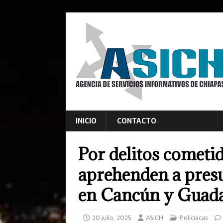
INICIO
CONTACTO
Por delitos cometi
aprehenden a presu
en Cancún y Guada
20 julio, 2025
ASICH
Policiacas