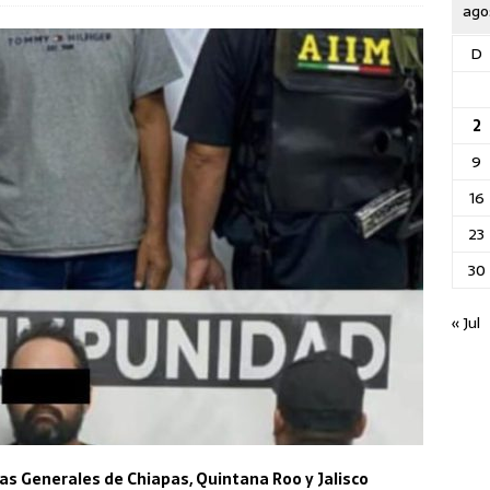
ago
D
2
9
16
23
30
« Jul
ías Generales de Chiapas, Quintana Roo y Jalisco