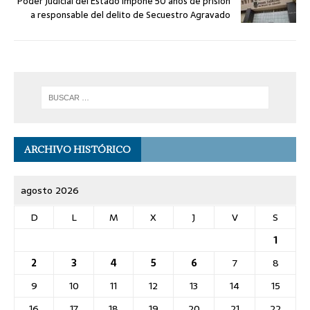
Poder Judicial del Estado impone 50 años de prisión
a responsable del delito de Secuestro Agravado
ARCHIVO HISTÓRICO
agosto 2026
D
L
M
X
J
V
S
1
2
3
4
5
6
7
8
9
10
11
12
13
14
15
16
17
18
19
20
21
22