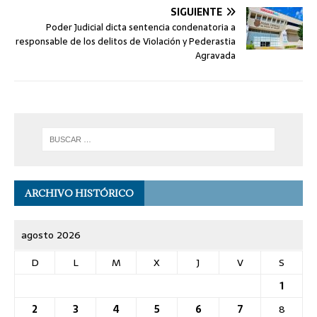
SIGUIENTE
Poder Judicial dicta sentencia condenatoria a
responsable de los delitos de Violación y Pederastia
Agravada
ARCHIVO HISTÓRICO
agosto 2026
D
L
M
X
J
V
S
1
2
3
4
5
6
7
8