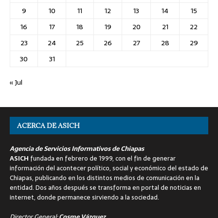
9
10
11
12
13
14
15
16
17
18
19
20
21
22
23
24
25
26
27
28
29
30
31
« Jul
ACERCA DE ASICH
Agencia de Servicios Informativos de Chiapas
ASICH
fundada en febrero de 1999, con el fin de generar
información del acontecer político, social y económico del estado de
Chiapas, publicando en los distintos medios de comunicación en la
entidad. Dos años después se transforma en portal de noticias en
internet, donde permanece sirviendo a la sociedad.
Director General:
Cosme Vázquez