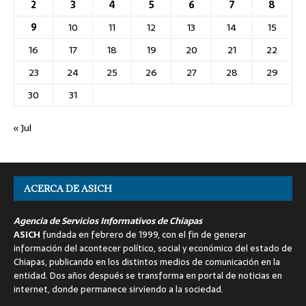
2
3
4
5
6
7
8
9
10
11
12
13
14
15
16
17
18
19
20
21
22
23
24
25
26
27
28
29
30
31
« Jul
ACERCA DE ASICH
Agencia de Servicios Informativos de Chiapas
ASICH
fundada en febrero de 1999, con el fin de generar
información del acontecer político, social y económico del estado de
Chiapas, publicando en los distintos medios de comunicación en la
entidad. Dos años después se transforma en portal de noticias en
internet, donde permanece sirviendo a la sociedad.