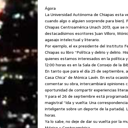
Ágora
La Universidad Autónoma de Chiapas esta vez s
cuando algo o alguien sorprende para bien). 
Chiapas Centroamérica Unach 2013, que se rea
destacadísimos escritores Juan Villoro, Móni
agasajo intelectual y literario.
Por ejemplo, el ex presidente del Instituto F
Chiapas su libro “Política y delirio y delirio. 
quienes estamos interesados en la política y 
12:00 horas es en la Sala de Consejo de la Bi
En tanto que para el día 25 de septiembre, a 
Casa Chica” de Mónica Lavín. En esta ocasión
comentar su obra, intercambiará opiniones co
oportunidad de compartir experiencias literar
Y para el 26 de septiembre está programada l
magistral “Ida y vuelta: Una correspondenci
inteligente sobre un deporte de la patada). La
horas.
Ya lo sabe, no deje de dar su vuelta por la 
México y Centroamérica.