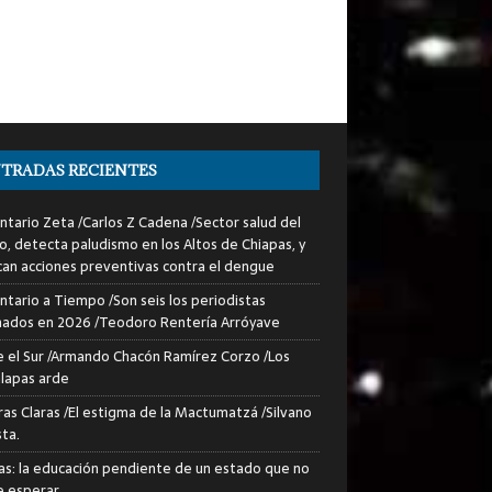
TRADAS RECIENTES
tario Zeta /Carlos Z Cadena /Sector salud del
o, detecta paludismo en los Altos de Chiapas, y
can acciones preventivas contra el dengue
tario a Tiempo /Son seis los periodistas
nados en 2026 /Teodoro Rentería Arróyave
 el Sur /Armando Chacón Ramírez Corzo /Los
lapas arde
ras Claras /El estigma de la Mactumatzá /Silvano
sta.
as: la educación pendiente de un estado que no
 esperar