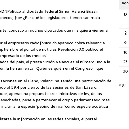
ago
ADNPolítico al diputado federal Simón Valanci Buzali,
D
panecos, fue: ¿Por qué los legisladores tienen tan mala
nte, conozco a muchos diputados que ni siquiera vienen a
2
9
r el empresario radiofónico chiapaneco cobra relevancia
ptiembre el portal de noticias Revolución 3.0 publicó el
16
 empresario de los medios”.
23
ados del país, el priista Simón Valanci es el número uno a la
con la herramienta “Quién es quién en el Congreso”, que
30
otaciones en el Pleno, Valanci ha tenido una participación de
« Jul
ado al 59.4 por ciento de las sesiones de San Lázaro.
dor, apenas ha propuesto tres iniciativas de ley, de las
 desechadas, pese a pertenecer al grupo parlamentario más
incluir a la especie ‘pepino de mar´como especie acuática
zarse la información en las redes sociales, el portal