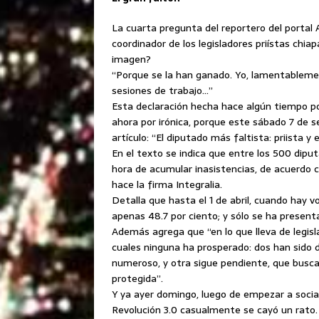
La cuarta pregunta del reportero del portal 
coordinador de los legisladores
priístas chia
imagen?
“Porque se la han ganado. Yo, lamentableme
sesiones de trabajo…”
Esta declaración hecha hace algún tiempo po
ahora por irónica, porque este sábado 7 de se
artículo: “El diputado más faltista: priista y
En el texto se indica que entre los 500 diput
hora de acumular inasistencias, de acuerdo 
hace la firma Integralia.
Detalla que hasta el 1 de abril, cuando hay v
apenas 48.7 por ciento; y sólo se ha present
Además agrega que “en lo que lleva de legisla
cuales ninguna ha prosperado: dos han sido
numeroso, y otra sigue pendiente, que busca 
protegida”.
Y ya ayer domingo, luego de empezar a sociali
Revolución 3.0 casualmente se cayó un rato.