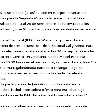
í se la bañó (ja, así se dice en el argot universitario
Pues para la Segunda Muestra Internacional del Libro
lizará del 23 al 28 de septiembre, se ha invitado a los
ca Lavín y José Woldenberg. Y esto es sin duda un auténtico
ederal Electoral (IFE), José Woldenberg, presentará en
Historia de tres secuestros”, de la Editorial Cal y Arena. Para
las elecciones, la cita es el martes 24 de septiembre a las
blioteca Central Universitaria “Carlos Maciel Espinosa”.
las 10:00 horas en el mismo local, se presentará el libro “La
, la multi galardonada narradora chilanga, luego de
n los asistentes al término de la charla. Excelente
ias.
a participación de Juan Villoro con la conferencia
a sobre futbol” (tentadora oferta para escuchar algo
 cita es en la Biblioteca Central Universitaria a las 17
muestra que albergará a más de 54 casas editoriales de