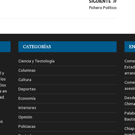
SIGUIENTE
Fichero Político
CATEGORÍAS
EN
Ciencia y Tecnología
Comen
Estad
Columnas
l y
arran
 los
Cultura
Comen
 Dos
asesi
Deportes
s en
ad.
Desde
Economía
Chima
Interiores
Palab
Opinión
Bauti
o,
Policiacas
Chiap
puede