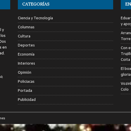
CATEGORÍAS
EN
Ciencia y Tecnología
Eduar
y apo
Columnas
l y
Arranc
 los
Cultura
Torre
 Dos
Deportes
s en
Con e
ad.
Trujil
Economía
Coita
Interiores
El bo
Opinión
glori
o,
Policiacas
Vozin
Colo
Portada
Publicidad
mes