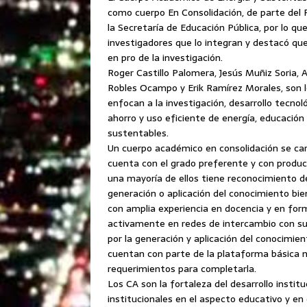
como cuerpo En Consolidación, de parte de
la Secretaría de Educación Pública, por lo que
investigadores que lo integran y destacó qu
en pro de la investigación.
Roger Castillo Palomera, Jesús Muñiz Soria, 
Robles Ocampo y Erik Ramírez Morales, son l
enfocan a la investigación, desarrollo tecnol
ahorro y uso eficiente de energía, educació
sustentables.
Un cuerpo académico en consolidación se car
cuenta con el grado preferente y con product
una mayoría de ellos tiene reconocimiento de
generación o aplicación del conocimiento bie
con amplia experiencia en docencia y en for
activamente en redes de intercambio con sus 
por la generación y aplicación del conocimie
cuentan con parte de la plataforma básica ne
requerimientos para completarla.
Los CA son la fortaleza del desarrollo institu
institucionales en el aspecto educativo y en 