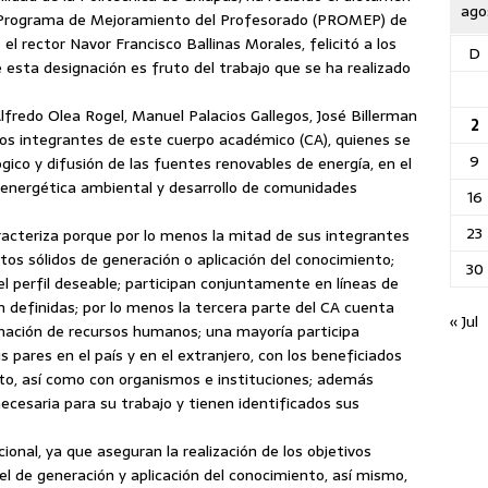
ago
l Programa de Mejoramiento del Profesorado (PROMEP) de
 el rector Navor Francisco Ballinas Morales, felicitó a los
D
e esta designación
es fruto del trabajo que se ha realizado
Alfredo Olea Rogel, Manuel Palacios Gallegos, José Billerman
2
os integrantes de este cuerpo académico (CA), quienes se
9
ógico y difusión de las fuentes renovables de energía, en el
n energética ambiental y desarrollo de comunidades
16
23
acteriza porque por lo menos la mitad de sus integrantes
os sólidos de generación o aplicación del conocimiento;
30
l perfil deseable; participan conjuntamente en líneas de
n definidas; por lo menos la tercera parte del CA cuenta
« Jul
mación de recursos humanos; una mayoría participa
pares en el país y en el extranjero, con los beneficiados
nto, así como con organismos e instituciones; además
cesaria para su trabajo y tienen identificados sus
cional, ya que aseguran la realización de los objetivos
el de generación y aplicación del conocimiento, así mismo,