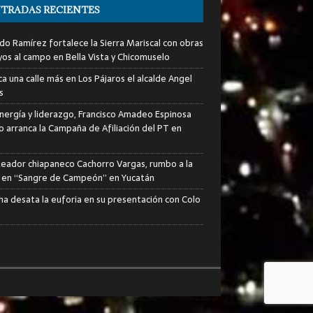
TRADAS RECIENTES
do Ramírez fortalece la Sierra Mariscal con obras
yos al campo en Bella Vista y Chicomuselo
a una calle más en Los Pájaros el alcalde Angel
s
nergía y liderazgo, Francisco Amadeo Espinosa
lo arranca la Campaña de Afiliación del PT en
xeador chiapaneco Cachorro Vargas, rumbo a la
a en “Sangre de Campeón” en Yucatán
ha desata la euforia en su presentación con Colo