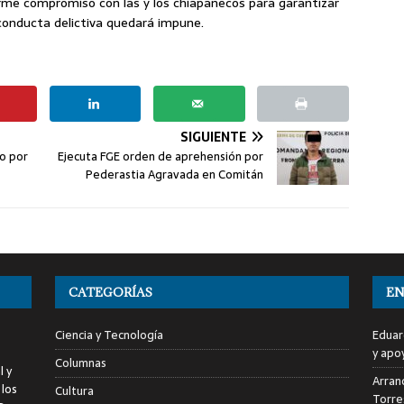
irme compromiso con las y los chiapanecos para garantizar
conducta delictiva quedará impune.
SIGUIENTE
so por
Ejecuta FGE orden de aprehensión por
Pederastia Agravada en Comitán
CATEGORÍAS
EN
Ciencia y Tecnología
Eduar
y apo
Columnas
l y
Arranc
 los
Cultura
Torre