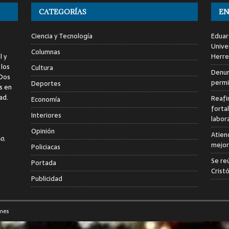
CATEGORÍAS
EN
Ciencia y Tecnología
Eduar
Unive
Columnas
l y
Herre
 los
Cultura
Denun
 Dos
permi
Deportes
s en
ad.
Reafi
Economía
forta
Interiores
labor
Opinión
Atien
o,
mejor
Policiacas
Se re
Portada
Crist
Publicidad
mes