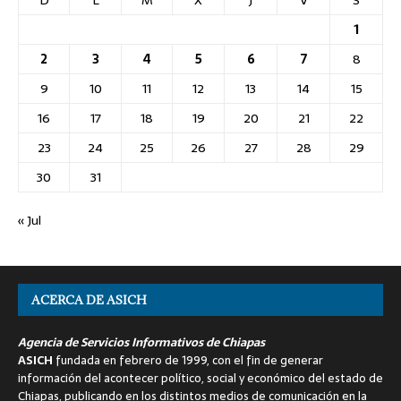
D
L
M
X
J
V
S
1
2
3
4
5
6
7
8
9
10
11
12
13
14
15
16
17
18
19
20
21
22
23
24
25
26
27
28
29
30
31
« Jul
ACERCA DE ASICH
Agencia de Servicios Informativos de Chiapas
ASICH
fundada en febrero de 1999, con el fin de generar
información del acontecer político, social y económico del estado de
Chiapas, publicando en los distintos medios de comunicación en la