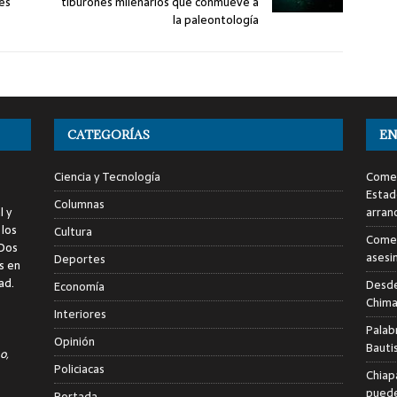
tes
tiburones milenarios que conmueve a
la paleontología
CATEGORÍAS
EN
Ciencia y Tecnología
Comen
Estad
Columnas
l y
arran
 los
Cultura
Comen
 Dos
asesi
Deportes
s en
ad.
Desde
Economía
Chima
Interiores
Palab
Opinión
Bauti
o,
Policiacas
Chiap
puede
Portada