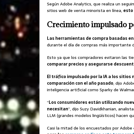
Según Adobe Analytics, que realiza un seguim
sitios web de venta minorista en línea,
esto
Crecimiento impulsado po
Las herramientas de compra basadas en I
durante el día de compras más importante d
Esto ya que los compradores evitaron las ti
comparar precios y asegurarse descuento
El tráfico impulsado por la IA a los siti
comparación con el año pasado
, dijo Ado
inteligencia artificial como Sparky de Walm
“
Los consumidores están utilizando nuev
necesitan
”, dijo Suzy Davidkhanian, analist
LLM (grandes modelos lingüísticos) hacen qu
Casi la mitad de los encuestados por Adobe 