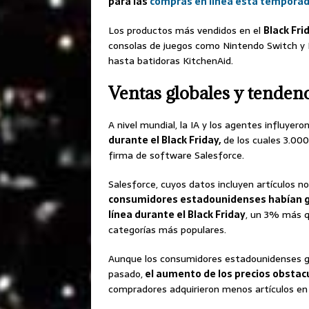
para las
compras en línea esta temporad
Los productos más vendidos en el
Black Fri
consolas de juegos como Nintendo Switch y 
hasta batidoras KitchenAid.
Ventas globales y tendenc
A nivel mundial, la IA y los agentes influyero
durante el Black Friday,
de los cuales 3.000
firma de software Salesforce.
Salesforce, cuyos datos incluyen artículos n
consumidores estadounidenses habían g
línea durante el Black Friday
, un 3% más qu
categorías más populares.
Aunque los consumidores estadounidenses g
pasado,
el aumento de los precios obstac
compradores adquirieron menos artículos en 