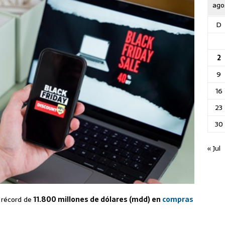
ago
D
2
9
16
23
30
« Jul
 récord de
11.800 millones de dólares (mdd) en
compras