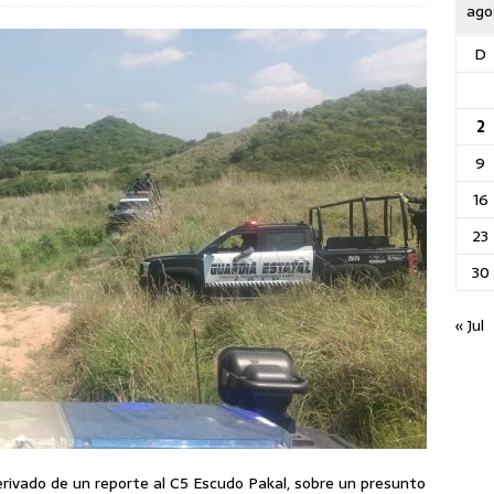
ago
D
2
9
16
23
30
« Jul
derivado de un reporte al C5 Escudo Pakal, sobre un presunto