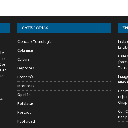
CATEGORÍAS
EN
Ciencia y Tecnología
Inici
La Li
Columnas
l y
Calle
 los
Cultura
fracc
 Dos
Torre
Deportes
s en
ad.
Inaug
Economía
nuevas
Interiores
Con m
Opinión
refue
o,
Chiap
Policiacas
Con C
Portada
Penip
Publicidad